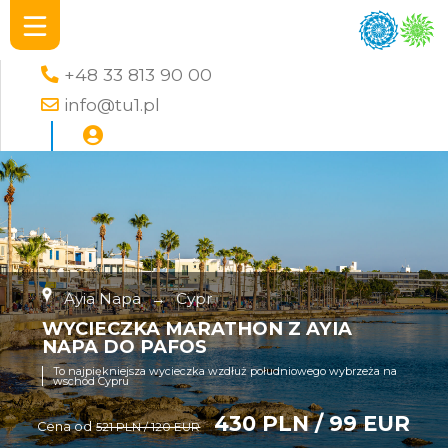
+48 33 813 90 00
info@tu1.pl
Ayia Napa
→
Cypr
WYCIECZKA MARATHON Z AYIA
NAPA DO PAFOS
To najpiękniejsza wycieczka wzdłuż południowego wybrzeża na
wschód Cypru
430 PLN / 99 EUR
Cena od
521 PLN / 120 EUR