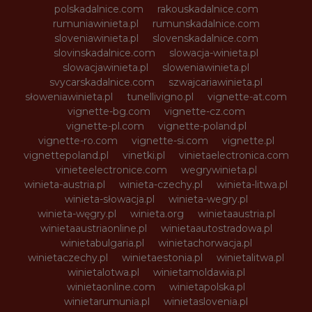
polskadalnice.com
rakouskadalnice.com
rumuniawinieta.pl
rumunskadalnice.com
sloveniawinieta.pl
slovenskadalnice.com
slovinskadalnice.com
slowacja-winieta.pl
slowacjawinieta.pl
sloweniawinieta.pl
svycarskadalnice.com
szwajcariawinieta.pl
słoweniawinieta.pl
tunellivigno.pl
vignette-at.com
vignette-bg.com
vignette-cz.com
vignette-pl.com
vignette-poland.pl
vignette-ro.com
vignette-si.com
vignette.pl
vignettepoland.pl
vinetki.pl
vinietaelectronica.com
vinieteelectronice.com
wegrywinieta.pl
winieta-austria.pl
winieta-czechy.pl
winieta-litwa.pl
winieta-słowacja.pl
winieta-wegry.pl
winieta-węgry.pl
winieta.org
winietaaustria.pl
winietaaustriaonline.pl
winietaautostradowa.pl
winietabulgaria.pl
winietachorwacja.pl
winietaczechy.pl
winietaestonia.pl
winietalitwa.pl
winietalotwa.pl
winietamoldawia.pl
winietaonline.com
winietapolska.pl
winietarumunia.pl
winietaslovenia.pl