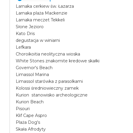
Larnaka cerkiew św. Łazarza
Larnaka plaża Mackenzie
Larnaka meczet Tekkeli
Słone Jezioro
Kato Dris
degustacja w winiarni
Lefkara
Choroikoitia neolityczna wioska
White Stones znakomite kredowe skałki
Governor's Beach
Limassol Marina
Limassol starówka z parasolkami
Kolossi średniowieczny zamek
Kurion stanowisko archeologiczne
Kurion Beach
Pisouri
Klif Cape Aspro
Plaża Dog's
Skała Afrodyty