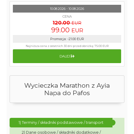
10.08.2026 - 10.08.2026
CENA
120.00
EUR
99.00
EUR
Promocja
:
-21.00
EUR
Najniższa cena z ostatnich 30 dni przed obniżką:
75.00 EUR
DALEJ
Wycieczka Marathon z Ayia
Napa do Pafos
1) Terminy / składniki podstawowe / transport
2) Dane osobowe / składniki dodatkowe /