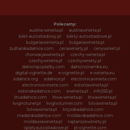
Polecamy:
austria-winieta.pl
austriawinieta.pl
bilet-autostradowy.pl
bilety-autostradowe.pl
bulgariawienieta.pl
bulgariawinieta.pl
bulharskadalnice.com
cenawiniety.pl
cenywiniet.pl
chorwacjawinieta.pl
czechy-winieta.pl
czechywinieta.pl
czechywiniety.pl
dalnicnipoplatky.com
dalnicniznamka.eu
digital-vignette.de
e-vignette.pl
e-winieta.eu
edalnice.org
edalnice.pl
electronicavinieta.com
electroniceviniete.com
estoniawinieta.pl
estonskadalnice.com
ewinieta.pl
info365.pl
litvadalnice.com
litwa-winieta.pl
litwawinieta.pl
livignotunel.pl
livignotunnel.com
lotvawinieta.pl
lotwawinieta.pl
lotysskadalnice.com
madarskadalnice.com
moldavskadalnice.com
moldawiawinieta.pl
najtanszewiniety.pl
oplatyautostradowe.pl
pl-vignette.com