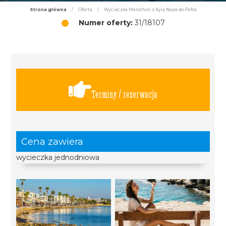
Strona główna
/
Oferta
/
Wycieczka Marathon z Ayia Napa do Pafos
Numer oferty:
31/18107
Terminy / rezerwacja
Cena zawiera
wycieczka jednodniowa