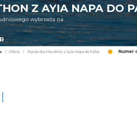
HON Z AYIA NAPA DO P
ołudniowego wybrzeża na
UR
Numer o
a
/
Oferta
/
Wycieczka Marathon z Ayia Napa do Pafos