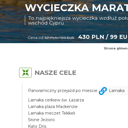
WYCIECZKA MARAT
To najpiękniejsza wycieczka wzdłuż p
wschód Cypru
430 PLN / 99 E
Cena od
521 PLN / 120 EUR
Strona główn
NASZE CELE
Panoramiczny przejazd po mieście
Larnaka
Larnaka cerkiew św. Łazarza
Larnaka plaża Mackenzie
Larnaka meczet Tekkeli
Słone Jezioro
Kato Dris