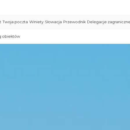
t
Twoja poczta
Winiety
Słowacja
Przewodnik
Delegacje zagraniczn
g obiektów