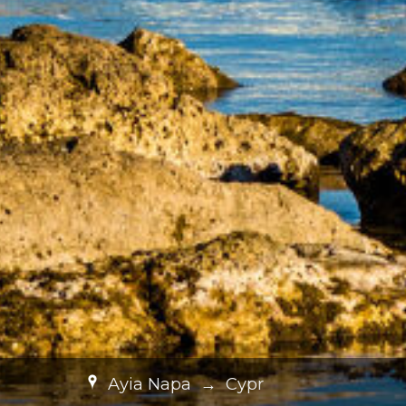
Ayia Napa
→
Cypr