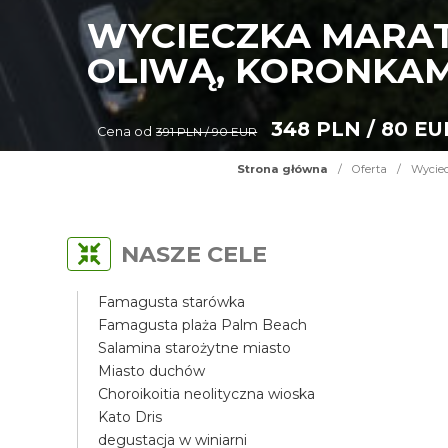
WYCIECZKA MARAT
OLIWĄ, KORONKAM
348 PLN / 80 EU
Cena od
391 PLN / 90 EUR
Strona główna
/
Oferta
/
Wyciec
NASZE CELE
Famagusta starówka
Famagusta plaża Palm Beach
Salamina starożytne miasto
Miasto duchów
Choroikoitia neolityczna wioska
Kato Dris
degustacja w winiarni