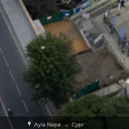
Ayia Napa
→
Cypr