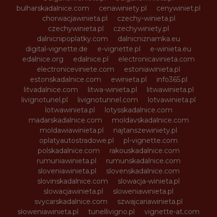
bulharskadalnice.com
cenawiniety.pl
cenywiniet.pl
chorwacjawinieta.pl
czechy-winieta.pl
czechywinieta.pl
czechywiniety.pl
dalnicnipoplatky.com
dalnicniznamka.eu
digital-vignette.de
e-vignette.pl
e-winieta.eu
edalnice.org
edalnice.pl
electronicavinieta.com
electroniceviniete.com
estoniawinieta.pl
estonskadalnice.com
ewinieta.pl
info365.pl
litvadalnice.com
litwa-winieta.pl
litwawinieta.pl
livignotunel.pl
livignotunnel.com
lotvawinieta.pl
lotwawinieta.pl
lotysskadalnice.com
madarskadalnice.com
moldavskadalnice.com
moldawiawinieta.pl
najtanszewiniety.pl
oplatyautostradowe.pl
pl-vignette.com
polskadalnice.com
rakouskadalnice.com
rumuniawinieta.pl
rumunskadalnice.com
sloveniawinieta.pl
slovenskadalnice.com
slovinskadalnice.com
slowacja-winieta.pl
slowacjawinieta.pl
sloweniawinieta.pl
svycarskadalnice.com
szwajcariawinieta.pl
słoweniawinieta.pl
tunellivigno.pl
vignette-at.com