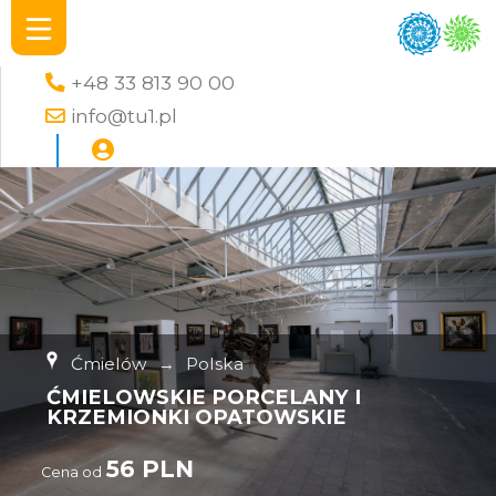
+48 33 813 90 00
info@tu1.pl
Ćmielów
→
Polska
ĆMIELOWSKIE PORCELANY I
KRZEMIONKI OPATOWSKIE
56 PLN
Cena od