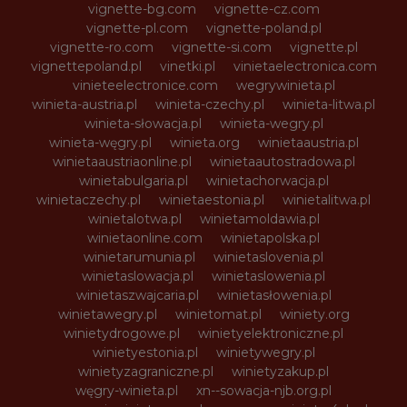
vignette-bg.com
vignette-cz.com
vignette-pl.com
vignette-poland.pl
vignette-ro.com
vignette-si.com
vignette.pl
vignettepoland.pl
vinetki.pl
vinietaelectronica.com
vinieteelectronice.com
wegrywinieta.pl
winieta-austria.pl
winieta-czechy.pl
winieta-litwa.pl
winieta-słowacja.pl
winieta-wegry.pl
winieta-węgry.pl
winieta.org
winietaaustria.pl
winietaaustriaonline.pl
winietaautostradowa.pl
winietabulgaria.pl
winietachorwacja.pl
winietaczechy.pl
winietaestonia.pl
winietalitwa.pl
winietalotwa.pl
winietamoldawia.pl
winietaonline.com
winietapolska.pl
winietarumunia.pl
winietaslovenia.pl
winietaslowacja.pl
winietaslowenia.pl
winietaszwajcaria.pl
winietasłowenia.pl
winietawegry.pl
winietomat.pl
winiety.org
winietydrogowe.pl
winietyelektroniczne.pl
winietyestonia.pl
winietywegry.pl
winietyzagraniczne.pl
winietyzakup.pl
węgry-winieta.pl
xn--sowacja-njb.org.pl