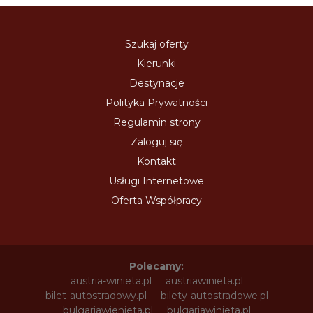
Szukaj oferty
Kierunki
Destynacje
Polityka Prywatności
Regulamin strony
Zaloguj się
Kontakt
Usługi Internetowe
Oferta Współpracy
Polecamy:
austria-winieta.pl
austriawinieta.pl
bilet-autostradowy.pl
bilety-autostradowe.pl
bulgariawienieta.pl
bulgariawinieta.pl