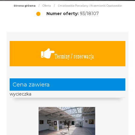
Strona główna
/
Oferta
/
Ćmielowskie Porcelany i Krzemionki Opatowskie
Numer oferty:
93/18107
Terminy / rezerwacja
Cena zawiera
wycieczka