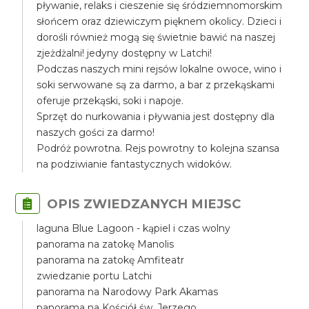
pływanie, relaks i cieszenie się śródziemnomorskim
słońcem oraz dziewiczym pięknem okolicy. Dzieci i
dorośli również mogą się świetnie bawić na naszej
zjeżdżalni! jedyny dostępny w Latchi!
Podczas naszych mini rejsów lokalne owoce, wino i
soki serwowane są za darmo, a bar z przekąskami
oferuje przekąski, soki i napoje.
Sprzęt do nurkowania i pływania jest dostępny dla
naszych gości za darmo!
Podróż powrotna. Rejs powrotny to kolejna szansa
na podziwianie fantastycznych widoków.
OPIS ZWIEDZANYCH MIEJSC
laguna Blue Lagoon - kąpiel i czas wolny
panorama na zatokę Manolis
panorama na zatokę Amfiteatr
zwiedzanie portu Latchi
panorama na Narodowy Park Akamas
panorama na Kościół św. Jerzego