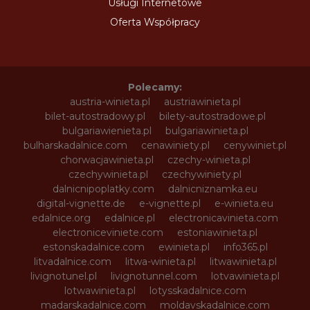
Usługi Internetowe
Oferta Współpracy
Polecamy:
austria-winieta.pl
austriawinieta.pl
bilet-autostradowy.pl
bilety-autostradowe.pl
bulgariawienieta.pl
bulgariawinieta.pl
bulharskadalnice.com
cenawiniety.pl
cenywiniet.pl
chorwacjawinieta.pl
czechy-winieta.pl
czechywinieta.pl
czechywiniety.pl
dalnicnipoplatky.com
dalnicniznamka.eu
digital-vignette.de
e-vignette.pl
e-winieta.eu
edalnice.org
edalnice.pl
electronicavinieta.com
electroniceviniete.com
estoniawinieta.pl
estonskadalnice.com
ewinieta.pl
info365.pl
litvadalnice.com
litwa-winieta.pl
litwawinieta.pl
livignotunel.pl
livignotunnel.com
lotvawinieta.pl
lotwawinieta.pl
lotysskadalnice.com
madarskadalnice.com
moldavskadalnice.com