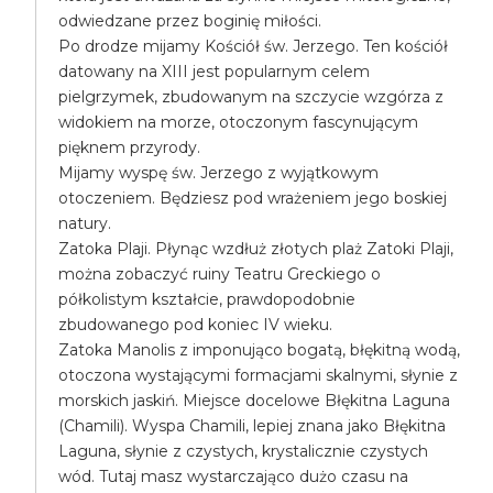
odwiedzane przez boginię miłości.
Po drodze mijamy Kościół św. Jerzego. Ten kościół
datowany na XIII jest popularnym celem
pielgrzymek, zbudowanym na szczycie wzgórza z
widokiem na morze, otoczonym fascynującym
pięknem przyrody.
Mijamy wyspę św. Jerzego z wyjątkowym
otoczeniem. Będziesz pod wrażeniem jego boskiej
natury.
Zatoka Plaji. Płynąc wzdłuż złotych plaż Zatoki Plaji,
można zobaczyć ruiny Teatru Greckiego o
półkolistym kształcie, prawdopodobnie
zbudowanego pod koniec IV wieku.
Zatoka Manolis z imponująco bogatą, błękitną wodą,
otoczona wystającymi formacjami skalnymi, słynie z
morskich jaskiń. Miejsce docelowe Błękitna Laguna
(Chamili). Wyspa Chamili, lepiej znana jako Błękitna
Laguna, słynie z czystych, krystalicznie czystych
wód. Tutaj masz wystarczająco dużo czasu na