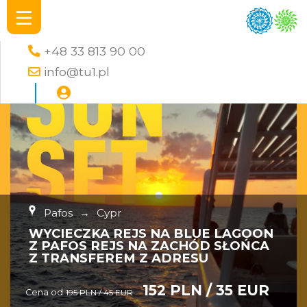
+48 33 813 90 00
info@tu1.pl
Pafos
→
Cypr
WYCIECZKA REJS NA BLUE LAGOON
Z PAFOS REJS NA ZACHÓD SŁOŃCA
Z TRANSFEREM Z ADRESU
152 PLN / 35 EUR
Cena od
195 PLN / 45 EUR