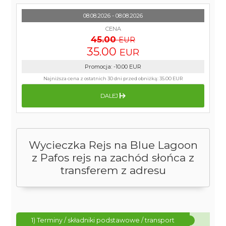
08.08.2026 - 08.08.2026
CENA
45.00
EUR
35.00
EUR
Promocja
:
-10.00
EUR
Najniższa cena z ostatnich 30 dni przed obniżką:
35.00 EUR
DALEJ
Wycieczka Rejs na Blue Lagoon
z Pafos rejs na zachód słońca z
transferem z adresu
1) Terminy / składniki podstawowe / transport