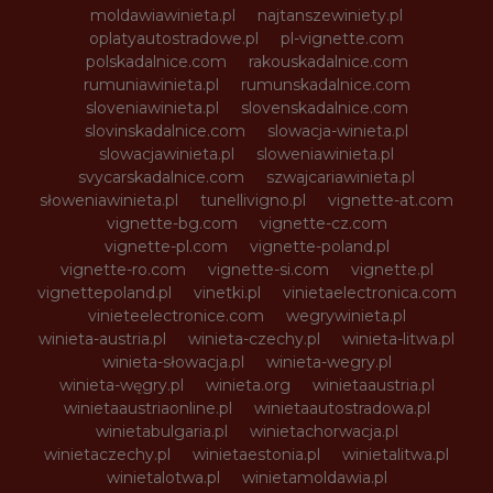
moldawiawinieta.pl
najtanszewiniety.pl
oplatyautostradowe.pl
pl-vignette.com
polskadalnice.com
rakouskadalnice.com
rumuniawinieta.pl
rumunskadalnice.com
sloveniawinieta.pl
slovenskadalnice.com
slovinskadalnice.com
slowacja-winieta.pl
slowacjawinieta.pl
sloweniawinieta.pl
svycarskadalnice.com
szwajcariawinieta.pl
słoweniawinieta.pl
tunellivigno.pl
vignette-at.com
vignette-bg.com
vignette-cz.com
vignette-pl.com
vignette-poland.pl
vignette-ro.com
vignette-si.com
vignette.pl
vignettepoland.pl
vinetki.pl
vinietaelectronica.com
vinieteelectronice.com
wegrywinieta.pl
winieta-austria.pl
winieta-czechy.pl
winieta-litwa.pl
winieta-słowacja.pl
winieta-wegry.pl
winieta-węgry.pl
winieta.org
winietaaustria.pl
winietaaustriaonline.pl
winietaautostradowa.pl
winietabulgaria.pl
winietachorwacja.pl
winietaczechy.pl
winietaestonia.pl
winietalitwa.pl
winietalotwa.pl
winietamoldawia.pl