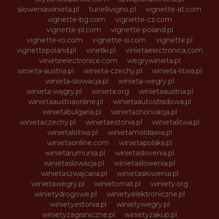
słoweniawinieta.pl
tunellivigno.pl
vignette-at.com
vignette-bg.com
vignette-cz.com
vignette-pl.com
vignette-poland.pl
vignette-ro.com
vignette-si.com
vignette.pl
vignettepoland.pl
vinetki.pl
vinietaelectronica.com
vinieteelectronice.com
wegrywinieta.pl
winieta-austria.pl
winieta-czechy.pl
winieta-litwa.pl
winieta-słowacja.pl
winieta-wegry.pl
winieta-węgry.pl
winieta.org
winietaaustria.pl
winietaaustriaonline.pl
winietaautostradowa.pl
winietabulgaria.pl
winietachorwacja.pl
winietaczechy.pl
winietaestonia.pl
winietalitwa.pl
winietalotwa.pl
winietamoldawia.pl
winietaonline.com
winietapolska.pl
winietarumunia.pl
winietaslovenia.pl
winietaslowacja.pl
winietaslowenia.pl
winietaszwajcaria.pl
winietasłowenia.pl
winietawegry.pl
winietomat.pl
winiety.org
winietydrogowe.pl
winietyelektroniczne.pl
winietyestonia.pl
winietywegry.pl
winietyzagraniczne.pl
winietyzakup.pl