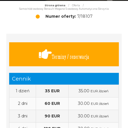
Strona główna
/
Oferta
/
Samochód osobowy Renault Megane 5-osobowy Automatyczna Skrzynia
Numer oferty:
7/18107
Terminy / rezerwacja
Cennik
1 dzień
35 EUR
35.00
EUR /dzień
2 dni
60 EUR
30.00
EUR /dzień
3 dni
90 EUR
30.00
EUR /dzień