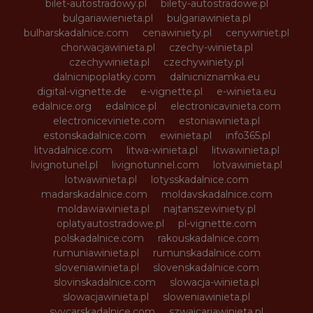
bilet-autostradowy.pl
bilety-autostradowe.pl
bulgariawienieta.pl
bulgariawinieta.pl
bulharskadalnice.com
cenawiniety.pl
cenywiniet.pl
chorwacjawinieta.pl
czechy-winieta.pl
czechywinieta.pl
czechywiniety.pl
dalnicnipoplatky.com
dalnicniznamka.eu
digital-vignette.de
e-vignette.pl
e-winieta.eu
edalnice.org
edalnice.pl
electronicavinieta.com
electroniceviniete.com
estoniawinieta.pl
estonskadalnice.com
ewinieta.pl
info365.pl
litvadalnice.com
litwa-winieta.pl
litwawinieta.pl
livignotunel.pl
livignotunnel.com
lotvawinieta.pl
lotwawinieta.pl
lotysskadalnice.com
madarskadalnice.com
moldavskadalnice.com
moldawiawinieta.pl
najtanszewiniety.pl
oplatyautostradowe.pl
pl-vignette.com
polskadalnice.com
rakouskadalnice.com
rumuniawinieta.pl
rumunskadalnice.com
sloveniawinieta.pl
slovenskadalnice.com
slovinskadalnice.com
slowacja-winieta.pl
slowacjawinieta.pl
sloweniawinieta.pl
svycarskadalnice.com
szwajcariawinieta.pl