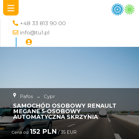
+48 33 813 90 00
info@tu1.pl
Pafos
→
Cypr
SAMOCHÓD OSOBOWY RENAULT
MEGANE 5-OSOBOWY
AUTOMATYCZNA SKRZYNIA
152 PLN
/ 35 EUR
Cena od