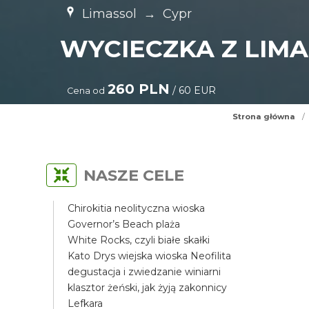
Limassol
→
Cypr
WYCIECZKA Z LIMA
260 PLN
/ 60 EUR
Cena od
Strona główna
/
NASZE CELE
Chirokitia neolityczna wioska
Governor’s Beach plaża
White Rocks, czyli białe skałki
Kato Drys wiejska wioska Neofilita
degustacja i zwiedzanie winiarni
klasztor żeński, jak żyją zakonnicy
Lefkara