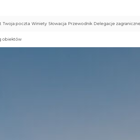
t
Twoja poczta
Winiety
Słowacja
Przewodnik
Delegacje zagraniczn
g obiektów