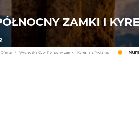
ÓŁNOCNY ZAMKI I KYR
R
Nume
Oferta
/
Wycieczka Cypr Północny zamki i Kyrenia z Protaras