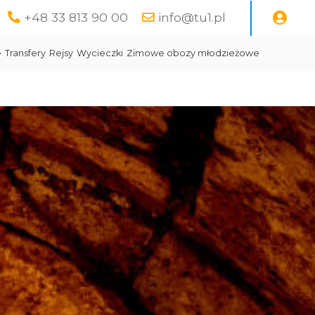
+48 33 813 90 00
info@tu1.pl
e
Transfery
Rejsy
Wycieczki
Zimowe obozy młodzieżowe