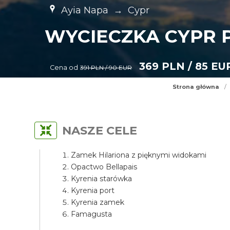
Ayia Napa
→
Cypr
WYCIECZKA CYPR P
369 PLN / 85 EU
Cena od
391 PLN / 90 EUR
Strona główna
/
NASZE CELE
Zamek Hilariona z pięknymi widokami
Opactwo Bellapais
Kyrenia starówka
Kyrenia port
Kyrenia zamek
Famagusta