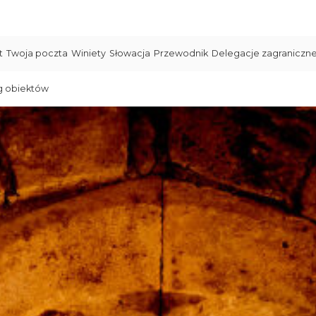
t
Twoja poczta
Winiety
Słowacja
Przewodnik
Delegacje zagraniczn
g obiektów