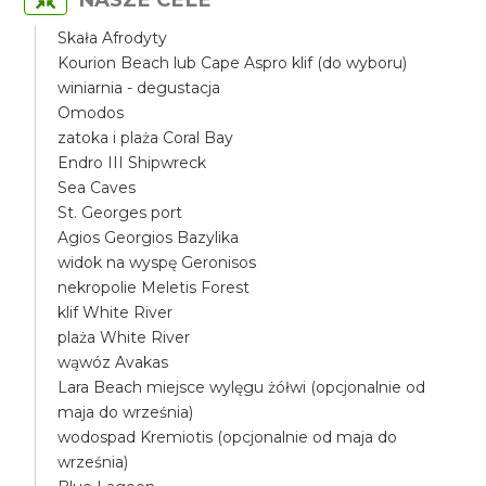
Skała Afrodyty
Kourion Beach lub Cape Aspro klif (do wyboru)
winiarnia - degustacja
Omodos
zatoka i plaża Coral Bay
Endro III Shipwreck
Sea Caves
St. Georges port
Agios Georgios Bazylika
widok na wyspę Geronisos
nekropolie Meletis Forest
klif White River
plaża White River
wąwóz Avakas
Lara Beach miejsce wylęgu żółwi (opcjonalnie od
maja do września)
wodospad Kremiotis (opcjonalnie od maja do
września)