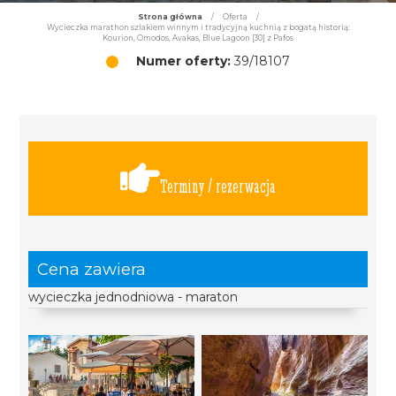
Strona główna
/
Oferta
/
Wycieczka marathon szlakiem winnym i tradycyjną kuchnią z bogatą historią:
Kourion, Omodos, Avakas, Blue Lagoon [30] z Pafos
Numer oferty:
39/18107
Terminy / rezerwacja
Cena zawiera
wycieczka jednodniowa - maraton