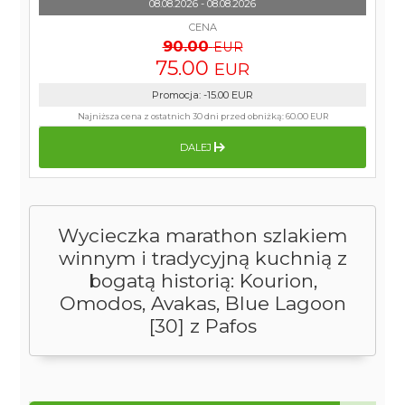
08.08.2026 - 08.08.2026
CENA
90.00
EUR
75.00
EUR
Promocja
:
-15.00
EUR
Najniższa cena z ostatnich 30 dni przed obniżką:
60.00 EUR
DALEJ
Wycieczka marathon szlakiem
winnym i tradycyjną kuchnią z
bogatą historią: Kourion,
Omodos, Avakas, Blue Lagoon
[30] z Pafos