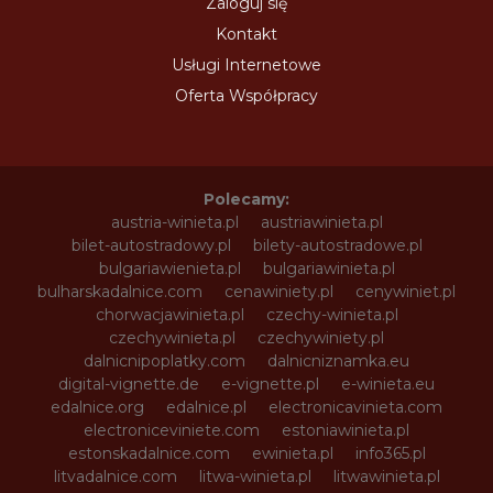
Zaloguj się
Kontakt
Usługi Internetowe
Oferta Współpracy
Polecamy:
austria-winieta.pl
austriawinieta.pl
bilet-autostradowy.pl
bilety-autostradowe.pl
bulgariawienieta.pl
bulgariawinieta.pl
bulharskadalnice.com
cenawiniety.pl
cenywiniet.pl
chorwacjawinieta.pl
czechy-winieta.pl
czechywinieta.pl
czechywiniety.pl
dalnicnipoplatky.com
dalnicniznamka.eu
digital-vignette.de
e-vignette.pl
e-winieta.eu
edalnice.org
edalnice.pl
electronicavinieta.com
electroniceviniete.com
estoniawinieta.pl
estonskadalnice.com
ewinieta.pl
info365.pl
litvadalnice.com
litwa-winieta.pl
litwawinieta.pl