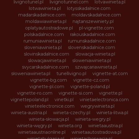
livignotunel.pl
livignotunnel.com
lotvawinieta.pl
lotwawinieta.pl
lotysskadalnice.com
madarskadalnice.com
moldavskadalnice.com
moldawiawinieta.pl
najtanszewiniety.pl
oplatyautostradowe.pl
pl-vignette.com
polskadalnice.com
rakouskadalnice.com
rumuniawinieta.pl
rumunskadalnice.com
sloveniawinieta.pl
slovenskadalnice.com
slovinskadalnice.com
slowacja-winieta.pl
slowacjawinieta.pl
sloweniawinieta.pl
svycarskadalnice.com
szwajcariawinieta.pl
słoweniawinieta.pl
tunellivigno.pl
vignette-at.com
vignette-bg.com
vignette-cz.com
vignette-pl.com
vignette-poland.pl
vignette-ro.com
vignette-si.com
vignette.pl
vignettepoland.pl
vinetki.pl
vinietaelectronica.com
vinieteelectronice.com
wegrywinieta.pl
winieta-austria.pl
winieta-czechy.pl
winieta-litwa.pl
winieta-słowacja.pl
winieta-wegry.pl
winieta-węgry.pl
winieta.org
winietaaustria.pl
winietaaustriaonline.pl
winietaautostradowa.pl
winietabulgaria.pl
winietachorwacja.pl