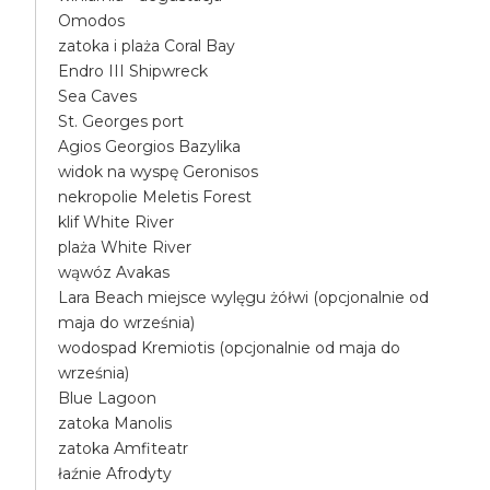
Omodos
zatoka i plaża Coral Bay
Endro III Shipwreck
Sea Caves
St. Georges port
Agios Georgios Bazylika
widok na wyspę Geronisos
nekropolie Meletis Forest
klif White River
plaża White River
wąwóz Avakas
Lara Beach miejsce wylęgu żółwi (opcjonalnie od
maja do września)
wodospad Kremiotis (opcjonalnie od maja do
września)
Blue Lagoon
zatoka Manolis
zatoka Amfiteatr
łaźnie Afrodyty