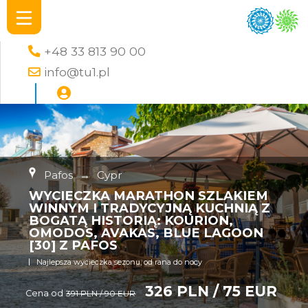
+48 33 813 90 00
info@tu1.pl
Pafos
→
Cypr
WYCIECZKA MARATHON SZLAKIEM
WINNYM I TRADYCYJNĄ KUCHNIĄ Z
BOGATĄ HISTORIĄ: KOURION,
OMODOS, AVAKAS, BLUE LAGOON
[30] Z PAFOS
Najlepsza wycieczka sezonu, od rana do nocy
326 PLN / 75 EUR
Cena od
391 PLN / 90 EUR