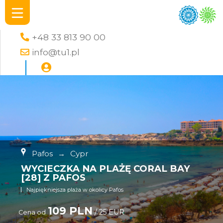
+48 33 813 90 00
info@tu1.pl
Pafos
→
Cypr
WYCIECZKA NA PLAŻĘ CORAL BAY
[28] Z PAFOS
Najpiękniejsza plaża w okolicy Pafos
109 PLN
/ 25 EUR
Cena od