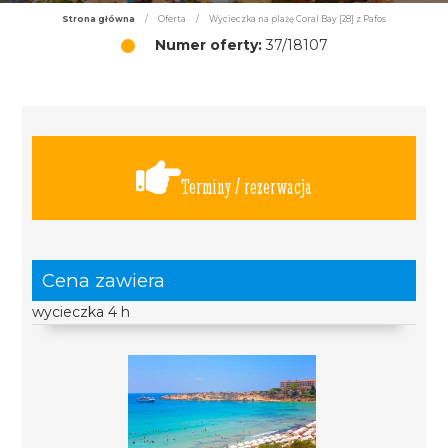
Strona główna
/
Oferta
/
Wycieczka na plażę Coral Bay [28] z Pafos
Numer oferty:
37/18107
Terminy / rezerwacja
Cena zawiera
wycieczka 4 h