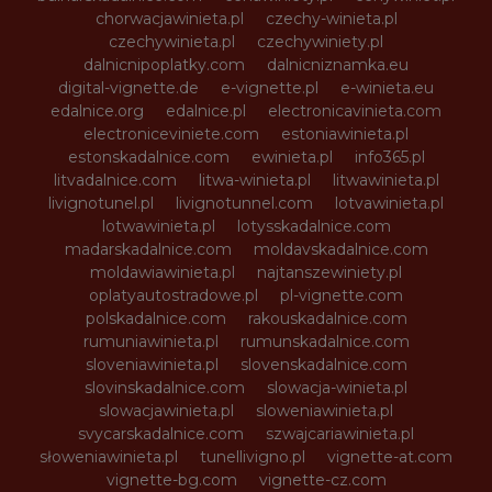
chorwacjawinieta.pl
czechy-winieta.pl
czechywinieta.pl
czechywiniety.pl
dalnicnipoplatky.com
dalnicniznamka.eu
digital-vignette.de
e-vignette.pl
e-winieta.eu
edalnice.org
edalnice.pl
electronicavinieta.com
electroniceviniete.com
estoniawinieta.pl
estonskadalnice.com
ewinieta.pl
info365.pl
litvadalnice.com
litwa-winieta.pl
litwawinieta.pl
livignotunel.pl
livignotunnel.com
lotvawinieta.pl
lotwawinieta.pl
lotysskadalnice.com
madarskadalnice.com
moldavskadalnice.com
moldawiawinieta.pl
najtanszewiniety.pl
oplatyautostradowe.pl
pl-vignette.com
polskadalnice.com
rakouskadalnice.com
rumuniawinieta.pl
rumunskadalnice.com
sloveniawinieta.pl
slovenskadalnice.com
slovinskadalnice.com
slowacja-winieta.pl
slowacjawinieta.pl
sloweniawinieta.pl
svycarskadalnice.com
szwajcariawinieta.pl
słoweniawinieta.pl
tunellivigno.pl
vignette-at.com
vignette-bg.com
vignette-cz.com