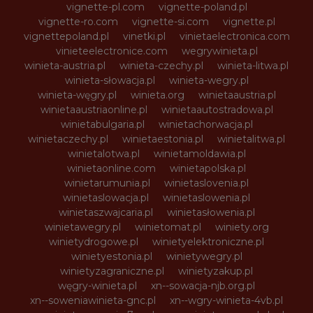
vignette-pl.com
vignette-poland.pl
vignette-ro.com
vignette-si.com
vignette.pl
vignettepoland.pl
vinetki.pl
vinietaelectronica.com
vinieteelectronice.com
wegrywinieta.pl
winieta-austria.pl
winieta-czechy.pl
winieta-litwa.pl
winieta-słowacja.pl
winieta-wegry.pl
winieta-węgry.pl
winieta.org
winietaaustria.pl
winietaaustriaonline.pl
winietaautostradowa.pl
winietabulgaria.pl
winietachorwacja.pl
winietaczechy.pl
winietaestonia.pl
winietalitwa.pl
winietalotwa.pl
winietamoldawia.pl
winietaonline.com
winietapolska.pl
winietarumunia.pl
winietaslovenia.pl
winietaslowacja.pl
winietaslowenia.pl
winietaszwajcaria.pl
winietasłowenia.pl
winietawegry.pl
winietomat.pl
winiety.org
winietydrogowe.pl
winietyelektroniczne.pl
winietyestonia.pl
winietywegry.pl
winietyzagraniczne.pl
winietyzakup.pl
węgry-winieta.pl
xn--sowacja-njb.org.pl
xn--soweniawinieta-gnc.pl
xn--wgry-winieta-4vb.pl