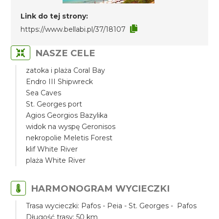
Link do tej strony:
https://www.bellabi.pl/37/18107
NASZE CELE
zatoka i plaża Coral Bay
Endro III Shipwreck
Sea Caves
St. Georges port
Agios Georgios Bazylika
widok na wyspę Geronisos
nekropolie Meletis Forest
klif White River
plaża White River
HARMONOGRAM WYCIECZKI
Trasa wycieczki: Pafos - Peia - St. Georges - Pafos
Długość trasy: 50 km