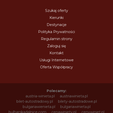
Szukaj oferty
Kierunki
Destynacje
Polityka Prywatności
Regulamin strony
Zaloguj się
Kontakt
Usługi Internetowe
Oferta Współpracy
Polecamy:
austria-winieta.pl
austriawinieta.pl
bilet-autostradowy.pl
bilety-autostradowe.pl
bulgariawienieta.pl
bulgariawinieta.pl
bulharskadalnice.com
cenawiniety.pl
cenywiniet.pl