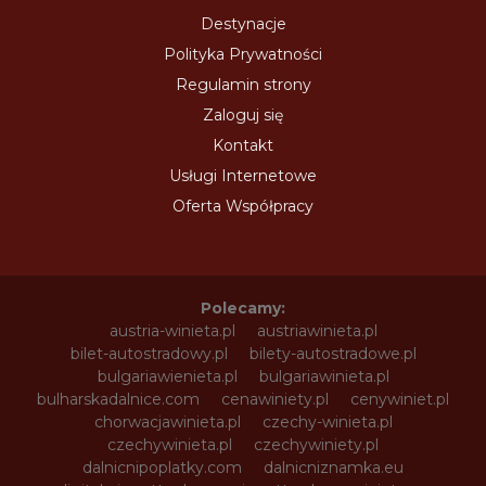
Destynacje
Polityka Prywatności
Regulamin strony
Zaloguj się
Kontakt
Usługi Internetowe
Oferta Współpracy
Polecamy:
austria-winieta.pl
austriawinieta.pl
bilet-autostradowy.pl
bilety-autostradowe.pl
bulgariawienieta.pl
bulgariawinieta.pl
bulharskadalnice.com
cenawiniety.pl
cenywiniet.pl
chorwacjawinieta.pl
czechy-winieta.pl
czechywinieta.pl
czechywiniety.pl
dalnicnipoplatky.com
dalnicniznamka.eu