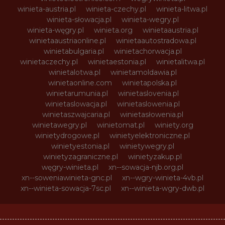
winieta-austria.pl
winieta-czechy.pl
winieta-litwa.pl
winieta-słowacja.pl
winieta-wegry.pl
winieta-węgry.pl
winieta.org
winietaaustria.pl
winietaaustriaonline.pl
winietaautostradowa.pl
winietabulgaria.pl
winietachorwacja.pl
winietaczechy.pl
winietaestonia.pl
winietalitwa.pl
winietalotwa.pl
winietamoldawia.pl
winietaonline.com
winietapolska.pl
winietarumunia.pl
winietaslovenia.pl
winietaslowacja.pl
winietaslowenia.pl
winietaszwajcaria.pl
winietasłowenia.pl
winietawegry.pl
winietomat.pl
winiety.org
winietydrogowe.pl
winietyelektroniczne.pl
winietyestonia.pl
winietywegry.pl
winietyzagraniczne.pl
winietyzakup.pl
węgry-winieta.pl
xn--sowacja-njb.org.pl
xn--soweniawinieta-gnc.pl
xn--wgry-winieta-4vb.pl
xn--winieta-sowacja-7sc.pl
xn--winieta-wgry-dwb.pl