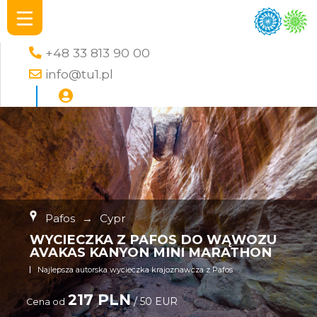
+48 33 813 90 00
info@tu1.pl
Pafos
→
Cypr
WYCIECZKA Z PAFOS DO WĄWOZU
AVAKAS KANYON MINI MARATHON
Najlepsza autorska wycieczka krajoznawcza z Pafos
217 PLN
/ 50 EUR
Cena od