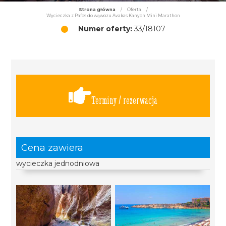
Strona główna
/
Oferta
/
Wycieczka z Pafos do wąwozu Avakas Kanyon Mini Marathon
Numer oferty:
33/18107
Terminy / rezerwacja
Cena zawiera
wycieczka jednodniowa