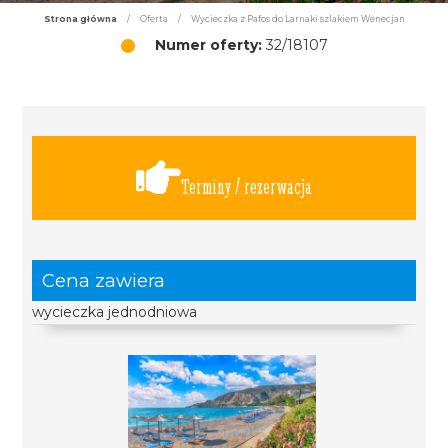
Strona główna
/
Oferta
/
Wycieczka z Pafos do Larnaki szlakiem Wenecjan
Numer oferty:
32/18107
Terminy / rezerwacja
Cena zawiera
wycieczka jednodniowa