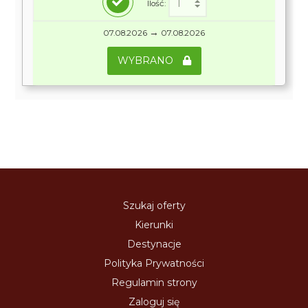
Ilość:
→
07.08.2026
07.08.2026
WYBRANO
Szukaj oferty
Kierunki
Destynacje
Polityka Prywatności
Regulamin strony
Zaloguj się