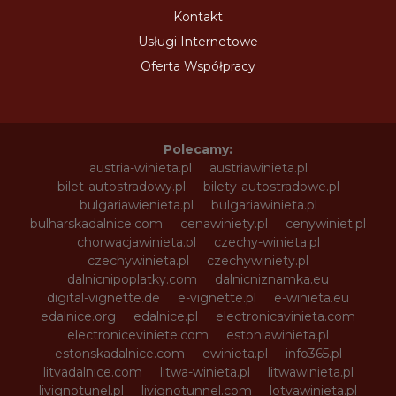
Kontakt
Usługi Internetowe
Oferta Współpracy
Polecamy:
austria-winieta.pl
austriawinieta.pl
bilet-autostradowy.pl
bilety-autostradowe.pl
bulgariawienieta.pl
bulgariawinieta.pl
bulharskadalnice.com
cenawiniety.pl
cenywiniet.pl
chorwacjawinieta.pl
czechy-winieta.pl
czechywinieta.pl
czechywiniety.pl
dalnicnipoplatky.com
dalnicniznamka.eu
digital-vignette.de
e-vignette.pl
e-winieta.eu
edalnice.org
edalnice.pl
electronicavinieta.com
electroniceviniete.com
estoniawinieta.pl
estonskadalnice.com
ewinieta.pl
info365.pl
litvadalnice.com
litwa-winieta.pl
litwawinieta.pl
livignotunel.pl
livignotunnel.com
lotvawinieta.pl