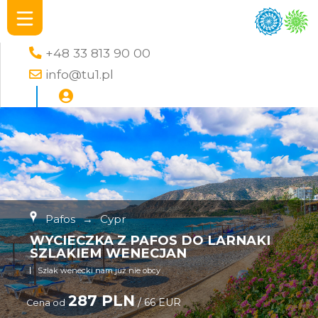
+48 33 813 90 00
info@tu1.pl
Pafos
→
Cypr
WYCIECZKA Z PAFOS DO LARNAKI
SZLAKIEM WENECJAN
Szlak wenecki nam już nie obcy
287 PLN
/ 66 EUR
Cena od