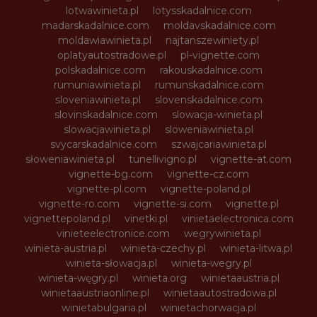
lotwawinieta.pl
lotysskadalnice.com
madarskadalnice.com
moldavskadalnice.com
moldawiawinieta.pl
najtanszewiniety.pl
oplatyautostradowe.pl
pl-vignette.com
polskadalnice.com
rakouskadalnice.com
rumuniawinieta.pl
rumunskadalnice.com
sloveniawinieta.pl
slovenskadalnice.com
slovinskadalnice.com
slowacja-winieta.pl
slowacjawinieta.pl
sloweniawinieta.pl
svycarskadalnice.com
szwajcariawinieta.pl
słoweniawinieta.pl
tunellivigno.pl
vignette-at.com
vignette-bg.com
vignette-cz.com
vignette-pl.com
vignette-poland.pl
vignette-ro.com
vignette-si.com
vignette.pl
vignettepoland.pl
vinetki.pl
vinietaelectronica.com
vinieteelectronice.com
wegrywinieta.pl
winieta-austria.pl
winieta-czechy.pl
winieta-litwa.pl
winieta-słowacja.pl
winieta-wegry.pl
winieta-węgry.pl
winieta.org
winietaaustria.pl
winietaaustriaonline.pl
winietaautostradowa.pl
winietabulgaria.pl
winietachorwacja.pl