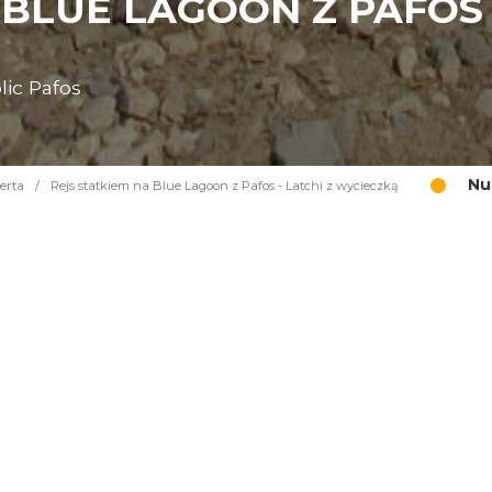
 BLUE LAGOON Z PAFOS 
lic Pafos
Nu
erta
/
Rejs statkiem na Blue Lagoon z Pafos - Latchi z wycieczką