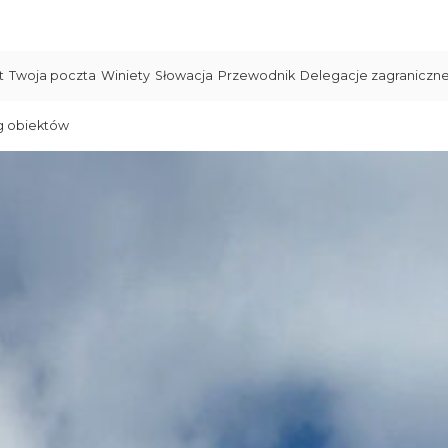
t
Twoja poczta
Winiety
Słowacja
Przewodnik
Delegacje zagraniczn
g obiektów