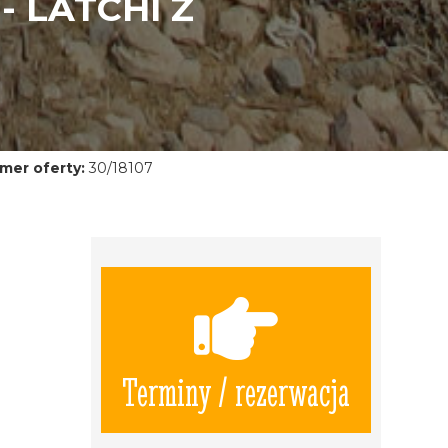
- LATCHI Z
mer oferty:
30/18107
Terminy / rezerwacja