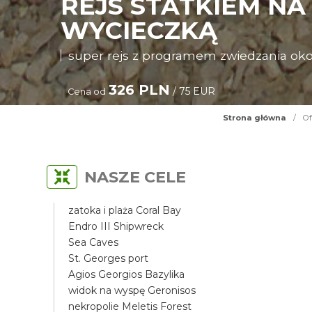
REJS STATKIEM NA
WYCIECZKĄ
super rejs z programem zwiedzania oko
326 PLN
/ 75 EUR
Cena od
Strona główna
/
Of
NASZE CELE
zatoka i plaża Coral Bay
Endro III Shipwreck
Sea Caves
St. Georges port
Agios Georgios Bazylika
widok na wyspę Geronisos
nekropolie Meletis Forest