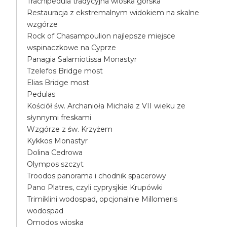
Trachipedula tradycyjna wioska górska
Restauracja z ekstremalnym widokiem na skalne
wzgórze
Rock of Chasampoulion najlepsze miejsce
wspinaczkowe na Cyprze
Panagia Salamiotissa Monastyr
Tzelefos Bridge most
Elias Bridge most
Pedulas
Kościół św. Archanioła Michała z VII wieku ze
słynnymi freskami
Wzgórze z św. Krzyżem
Kykkos Monastyr
Dolina Cedrowa
Olympos szczyt
Troodos panorama i chodnik spacerowy
Pano Platres, czyli cyprysjkie Krupówki
Trimiklini wodospad, opcjonalnie Millomeris
wodospad
Omodos wioska