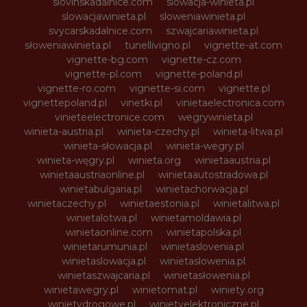
slovinskadalnice.com
slowacja-winieta.pl
slowacjawinieta.pl
sloweniawinieta.pl
svycarskadalnice.com
szwajcariawinieta.pl
słoweniawinieta.pl
tunellivigno.pl
vignette-at.com
vignette-bg.com
vignette-cz.com
vignette-pl.com
vignette-poland.pl
vignette-ro.com
vignette-si.com
vignette.pl
vignettepoland.pl
vinetki.pl
vinietaelectronica.com
vinieteelectronice.com
wegrywinieta.pl
winieta-austria.pl
winieta-czechy.pl
winieta-litwa.pl
winieta-słowacja.pl
winieta-wegry.pl
winieta-węgry.pl
winieta.org
winietaaustria.pl
winietaaustriaonline.pl
winietaautostradowa.pl
winietabulgaria.pl
winietachorwacja.pl
winietaczechy.pl
winietaestonia.pl
winietalitwa.pl
winietalotwa.pl
winietamoldawia.pl
winietaonline.com
winietapolska.pl
winietarumunia.pl
winietaslovenia.pl
winietaslowacja.pl
winietaslowenia.pl
winietaszwajcaria.pl
winietasłowenia.pl
winietawegry.pl
winietomat.pl
winiety.org
winietydrogowe.pl
winietyelektroniczne.pl