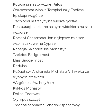
Kouklia prehistoryczne Pafos
Opuszczona wioska Templariuszy Fonikas
Episkopi wzgórze
Trachipedula tradycyjna wioska górska
Restauracja z ekstremalnym widokiem na skalne
wzgórze
Rock of Chasampoulion najlepsze miejsce
wspinaczkowe na Cyprze
Panagia Salamiotissa Monastyr
Tzelefos Bridge most
Elias Bridge most
Pedulas
Kościół św. Archanioła Michała z VII wieku ze
słynnymi freskami
Wzgórze z św. Krzyżem
Kykkos Monastyr
Dolina Cedrowa
Olympos szczyt
Troodos panorama i chodnik spacerowy