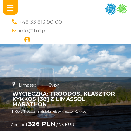
+48 33 813 90 00
info@tu1.pl
Limassol
→
Cypr
WYCIECZKA: TROODOS, KLASZTOR
KYKKOS [38] Z LIMASSOL
MARATHON
Góry Troodos i najpiękniejszy klasztor Kykkos
326 PLN
/ 75 EUR
Cena od