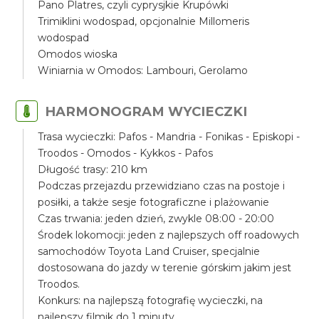
Pano Platres, czyli cyprysjkie Krupówki
Trimiklini wodospad, opcjonalnie Millomeris
wodospad
Omodos wioska
Winiarnia w Omodos: Lambouri, Gerolamo
HARMONOGRAM WYCIECZKI
Trasa wycieczki: Pafos - Mandria - Fonikas - Episkopi -
Troodos - Omodos - Kykkos - Pafos
Długość trasy: 210 km
Podczas przejazdu przewidziano czas na postoje i
posiłki, a także sesje fotograficzne i plażowanie
Czas trwania: jeden dzień, zwykle 08:00 - 20:00
Środek lokomocji: jeden z najlepszych off roadowych
samochodów Toyota Land Cruiser, specjalnie
dostosowana do jazdy w terenie górskim jakim jest
Troodos.
Konkurs: na najlepszą fotografię wycieczki, na
najlepszy filmik do 1 minuty.