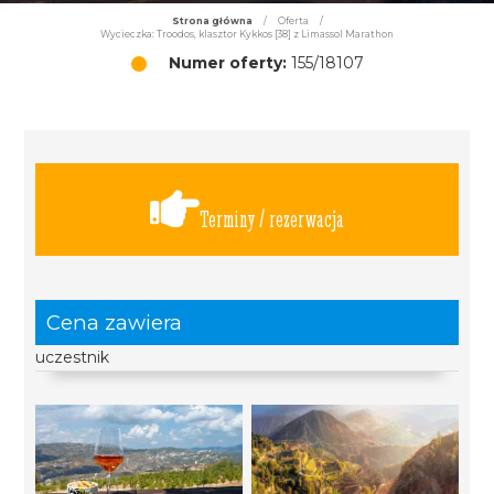
Strona główna
/
Oferta
/
Wycieczka: Troodos, klasztor Kykkos [38] z Limassol Marathon
Numer oferty:
155/18107
Terminy / rezerwacja
Cena zawiera
uczestnik