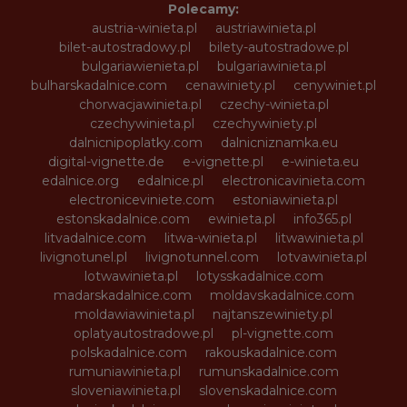
Polecamy:
austria-winieta.pl
austriawinieta.pl
bilet-autostradowy.pl
bilety-autostradowe.pl
bulgariawienieta.pl
bulgariawinieta.pl
bulharskadalnice.com
cenawiniety.pl
cenywiniet.pl
chorwacjawinieta.pl
czechy-winieta.pl
czechywinieta.pl
czechywiniety.pl
dalnicnipoplatky.com
dalnicniznamka.eu
digital-vignette.de
e-vignette.pl
e-winieta.eu
edalnice.org
edalnice.pl
electronicavinieta.com
electroniceviniete.com
estoniawinieta.pl
estonskadalnice.com
ewinieta.pl
info365.pl
litvadalnice.com
litwa-winieta.pl
litwawinieta.pl
livignotunel.pl
livignotunnel.com
lotvawinieta.pl
lotwawinieta.pl
lotysskadalnice.com
madarskadalnice.com
moldavskadalnice.com
moldawiawinieta.pl
najtanszewiniety.pl
oplatyautostradowe.pl
pl-vignette.com
polskadalnice.com
rakouskadalnice.com
rumuniawinieta.pl
rumunskadalnice.com
sloveniawinieta.pl
slovenskadalnice.com