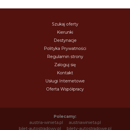
Szukaj oferty
Kierunki
Destynacje
Polityka Prywatności
Regulamin strony
Zaloguj się
Kontakt
Usługi Internetowe
Oferta Współpracy
Polecamy:
austria-winieta.pl
austriawinieta.pl
bilet-autostradowy.pl
bilety-autostradowe.pl