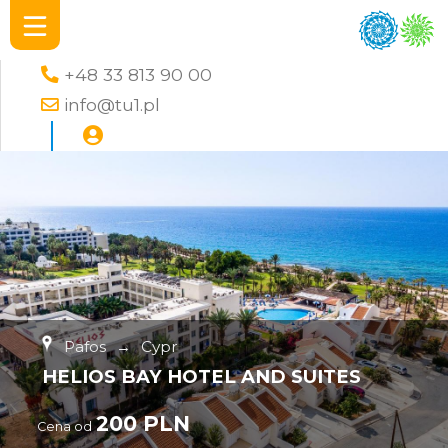
+48 33 813 90 00
info@tu1.pl
Pafos
→
Cypr
HELIOS BAY HOTEL AND SUITES
200 PLN
Cena od