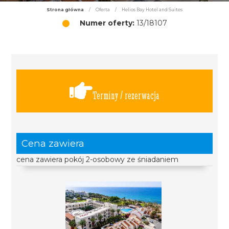
Strona główna
/
Oferta
/
Helios Bay Hotel and Suites
Numer oferty:
13/18107
Terminy / rezerwacja
Cena zawiera
cena zawiera pokój 2-osobowy ze śniadaniem