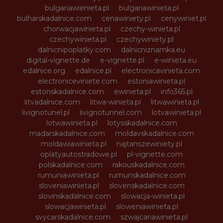
bulgariawienieta.pl
bulgariawinieta.pl
bulharskadalnice.com
cenawiniety.pl
cenywiniet.pl
chorwacjawinieta.pl
czechy-winieta.pl
czechywinieta.pl
czechywiniety.pl
dalnicnipoplatky.com
dalnicniznamka.eu
digital-vignette.de
e-vignette.pl
e-winieta.eu
edalnice.org
edalnice.pl
electronicavinieta.com
electroniceviniete.com
estoniawinieta.pl
estonskadalnice.com
ewinieta.pl
info365.pl
litvadalnice.com
litwa-winieta.pl
litwawinieta.pl
livignotunel.pl
livignotunnel.com
lotvawinieta.pl
lotwawinieta.pl
lotysskadalnice.com
madarskadalnice.com
moldavskadalnice.com
moldawiawinieta.pl
najtanszewiniety.pl
oplatyautostradowe.pl
pl-vignette.com
polskadalnice.com
rakouskadalnice.com
rumuniawinieta.pl
rumunskadalnice.com
sloveniawinieta.pl
slovenskadalnice.com
slovinskadalnice.com
slowacja-winieta.pl
slowacjawinieta.pl
sloweniawinieta.pl
svycarskadalnice.com
szwajcariawinieta.pl