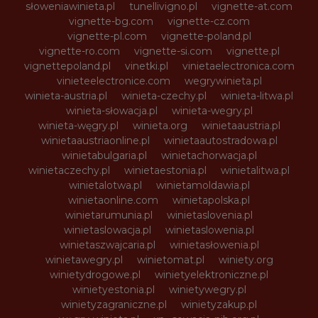
słoweniawinieta.pl
tunellivigno.pl
vignette-at.com
vignette-bg.com
vignette-cz.com
vignette-pl.com
vignette-poland.pl
vignette-ro.com
vignette-si.com
vignette.pl
vignettepoland.pl
vinetki.pl
vinietaelectronica.com
vinieteelectronice.com
wegrywinieta.pl
winieta-austria.pl
winieta-czechy.pl
winieta-litwa.pl
winieta-słowacja.pl
winieta-wegry.pl
winieta-węgry.pl
winieta.org
winietaaustria.pl
winietaaustriaonline.pl
winietaautostradowa.pl
winietabulgaria.pl
winietachorwacja.pl
winietaczechy.pl
winietaestonia.pl
winietalitwa.pl
winietalotwa.pl
winietamoldawia.pl
winietaonline.com
winietapolska.pl
winietarumunia.pl
winietaslovenia.pl
winietaslowacja.pl
winietaslowenia.pl
winietaszwajcaria.pl
winietasłowenia.pl
winietawegry.pl
winietomat.pl
winiety.org
winietydrogowe.pl
winietyelektroniczne.pl
winietyestonia.pl
winietywegry.pl
winietyzagraniczne.pl
winietyzakup.pl