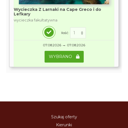
Wycieczka Z Larnaki na Cape Greco i do
Lefkary
wycieczka fakultatywna
Ilość:
→
07.08.2026
07.08.2026
WYBRANO
Szukaj oferty
Kierunki