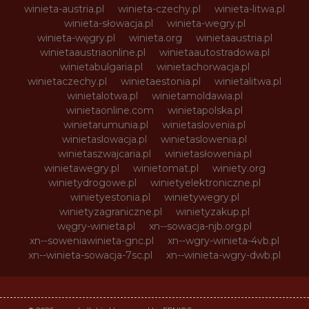
winieta-austria.pl
winieta-czechy.pl
winieta-litwa.pl
winieta-słowacja.pl
winieta-wegry.pl
winieta-węgry.pl
winieta.org
winietaaustria.pl
winietaaustriaonline.pl
winietaautostradowa.pl
winietabulgaria.pl
winietachorwacja.pl
winietaczechy.pl
winietaestonia.pl
winietalitwa.pl
winietalotwa.pl
winietamoldawia.pl
winietaonline.com
winietapolska.pl
winietarumunia.pl
winietaslovenia.pl
winietaslowacja.pl
winietaslowenia.pl
winietaszwajcaria.pl
winietasłowenia.pl
winietawegry.pl
winietomat.pl
winiety.org
winietydrogowe.pl
winietyelektroniczne.pl
winietyestonia.pl
winietywegry.pl
winietyzagraniczne.pl
winietyzakup.pl
węgry-winieta.pl
xn--sowacja-njb.org.pl
xn--soweniawinieta-gnc.pl
xn--wgry-winieta-4vb.pl
xn--winieta-sowacja-7sc.pl
xn--winieta-wgry-dwb.pl