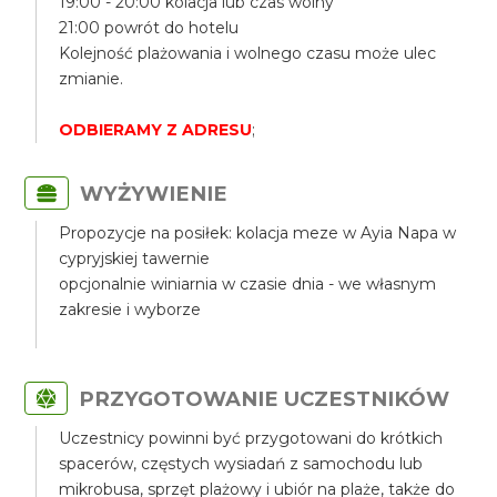
19:00 - 20:00 kolacja lub czas wolny
21:00 powrót do hotelu
Kolejność plażowania i wolnego czasu może ulec
zmianie.
ODBIERAMY Z ADRESU
;
WYŻYWIENIE
Propozycje na posiłek: kolacja meze w Ayia Napa w
cypryjskiej tawernie
opcjonalnie winiarnia w czasie dnia - we własnym
zakresie i wyborze
PRZYGOTOWANIE UCZESTNIKÓW
Uczestnicy powinni być przygotowani do krótkich
spacerów, częstych wysiadań z samochodu lub
mikrobusa, sprzęt plażowy i ubiór na plaże, także do