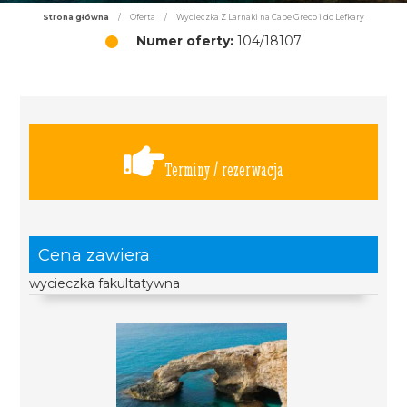
Strona główna
/
Oferta
/
Wycieczka Z Larnaki na Cape Greco i do Lefkary
Numer oferty:
104/18107
Terminy / rezerwacja
Cena zawiera
wycieczka fakultatywna