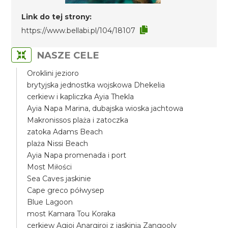
Link do tej strony:
https://www.bellabi.pl/104/18107
NASZE CELE
Oroklini jezioro
brytyjska jednostka wojskowa Dhekelia
cerkiew i kapliczka Ayia Thekla
Ayia Napa Marina, dubajska wioska jachtowa
Makronissos plaża i zatoczka
zatoka Adams Beach
plaża Nissi Beach
Ayia Napa promenada i port
Most Miłości
Sea Caves jaskinie
Cape greco półwysep
Blue Lagoon
most Kamara Tou Koraka
cerkiew Agioi Anargiroi z jaskinią Zangooly