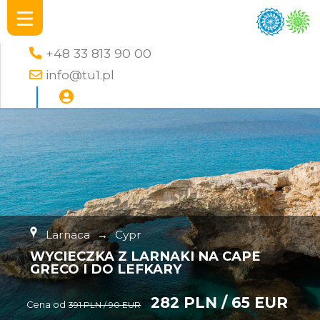
+48 33 813 90 00
info@tu1.pl
Larnaca
→
Cypr
WYCIECZKA Z LARNAKI NA CAPE
GRECO I DO LEFKARY
282 PLN / 65 EUR
Cena od
391 PLN / 90 EUR