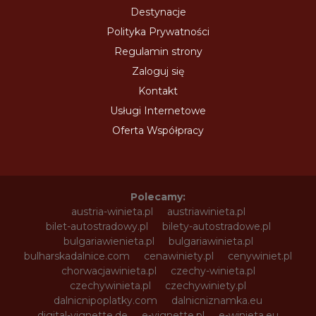
Destynacje
Polityka Prywatności
Regulamin strony
Zaloguj się
Kontakt
Usługi Internetowe
Oferta Współpracy
Polecamy:
austria-winieta.pl
austriawinieta.pl
bilet-autostradowy.pl
bilety-autostradowe.pl
bulgariawienieta.pl
bulgariawinieta.pl
bulharskadalnice.com
cenawiniety.pl
cenywiniet.pl
chorwacjawinieta.pl
czechy-winieta.pl
czechywinieta.pl
czechywiniety.pl
dalnicnipoplatky.com
dalnicniznamka.eu
digital-vignette.de
e-vignette.pl
e-winieta.eu