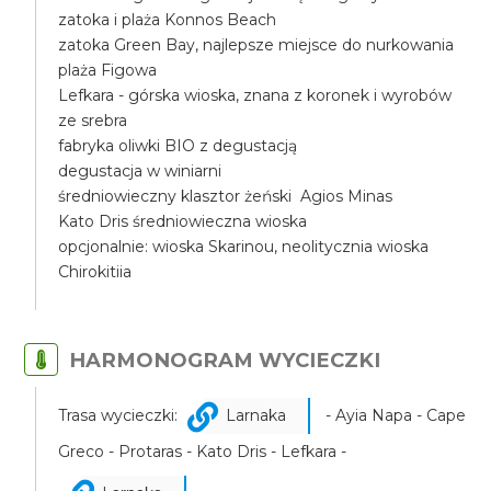
zatoka i plaża Konnos Beach
zatoka Green Bay, najlepsze miejsce do nurkowania
plaża Figowa
Lefkara - górska wioska, znana z koronek i wyrobów
ze srebra
fabryka oliwki BIO z degustacją
degustacja w winiarni
średniowieczny klasztor żeński Agios Minas
Kato Dris średniowieczna wioska
opcjonalnie: wioska Skarinou, neolitycznia wioska
Chirokitiia
HARMONOGRAM WYCIECZKI
Trasa wycieczki:
Larnaka
- Ayia Napa - Cape
Greco - Protaras - Kato Dris - Lefkara -