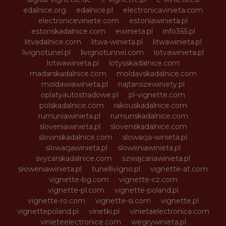
edalnice.org
edalnice.pl
electronicavinieta.com
electroniceviniete.com
estoniawinieta.pl
estonskadalnice.com
ewinieta.pl
info365.pl
litvadalnice.com
litwa-winieta.pl
litwawinieta.pl
livignotunel.pl
livignotunnel.com
lotvawinieta.pl
lotwawinieta.pl
lotysskadalnice.com
madarskadalnice.com
moldavskadalnice.com
moldawiawinieta.pl
najtanszewiniety.pl
oplatyautostradowe.pl
pl-vignette.com
polskadalnice.com
rakouskadalnice.com
rumuniawinieta.pl
rumunskadalnice.com
sloveniawinieta.pl
slovenskadalnice.com
slovinskadalnice.com
slowacja-winieta.pl
slowacjawinieta.pl
sloweniawinieta.pl
svycarskadalnice.com
szwajcariawinieta.pl
słoweniawinieta.pl
tunellivigno.pl
vignette-at.com
vignette-bg.com
vignette-cz.com
vignette-pl.com
vignette-poland.pl
vignette-ro.com
vignette-si.com
vignette.pl
vignettepoland.pl
vinetki.pl
vinietaelectronica.com
vinieteelectronice.com
wegrywinieta.pl