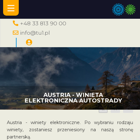
+48 33 813 90 00
info@tu1.pl
AUSTRIA - WINIETA
ELEKTRONICZNA AUTOSTRADY
A
A
A
Austria - winiety elektroniczne. Po wybraniu rodzaju
winiety, zostaniesz przeniesiony na naszą stronę
partnerską.